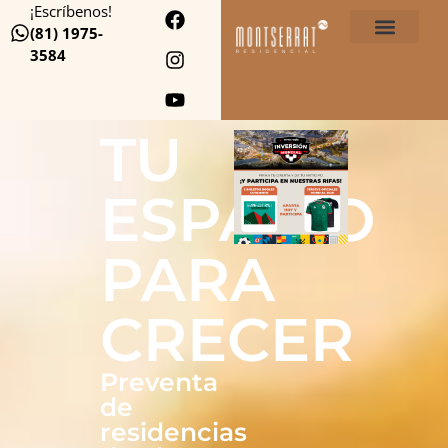
¡Escríbenos!
(81) 1975-
3584
TU
BROCHURE
ESPACIO
PARA
CRECER
Preventa
de
residencias