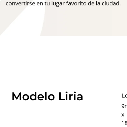
convertirse en tu lugar favorito de la ciudad.
Modelo Liria
Modelo Liria
L
9
x
1