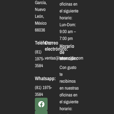
García,
oficinas en
Nuevo
el siguiente
León,
horario:
México
Lun-Dom:
66036
9:00 am –
7:00 pm
Teléfono:
Correo
Horario
electrónico:
(81)
de
ventas@terraregia.com
atención:
1975-
3584
Con gusto
te
Whatsapp:
recibimos
(81) 1975-
en nuestras
3584
oficinas en
el siguiente
horario: